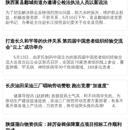
陕西富县鄜城街道办邀请公检法执法人员以案说法
为了切实解决群众反映强烈突出问题，助力乡村振兴，维护群众权
益，积极改善党群、干群关系，5月10日下午，富县鄜城街道党委
副书记、办事处主任赵长江按照县纪委关于在全县范围...
打造长久和平等的伙伴关系 第四届中国患者组织经验交流
会“云上”成功举办
5月13日，由罗氏制药中国主办的第四届中国患者组织经验交
流大会首次以云会议形式召开，全国近70家患者组织线上参会，覆
盖肿瘤、罕见病、神经疾病等30个疾病领域。160多位患者...
长庆油田采油三厂唱响劳动赞歌 跑出竞赛“加速度”
健康导报讯 (赵妍娉) 旌旗迎风士气高，时不待我夺先机。为
推动生产建设提速提效，采油三厂按照劳动竞赛方案部署，有条不
紊开展各项上产活动，万箭齐发，将夺油势头推向高潮! &...
陕煤蒲白物资供应：踔厉奋楫保障重点项目招标工作顺利