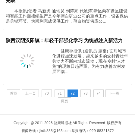
完成
本报讯(记者 马新虎 通讯员 刘涛亮 代波涛)新区两矿盘区建设
和智能工作面接续生产是今年蒲白矿业公司的重点工作，设备保供
是关键环节。为顺利完成保供工作，蒲白物资供应公...
陕西汉阴汉阳镇：年轻干部强化学习 为统战注入新活力
健康导报讯 (通讯员 廖奎) 面对城市
化进程加速发展，越来越多的农村青壮年
劳动力不断向城市流动，现在乡村“人才
荒”的现象日趋严重。为有力改善农村发
展面临...
首页
上一页
70
71
72
73
74
下一页
尾页
Copyright @ 2011-
2026 健康导报社 All Rights Reserved. 版权所有
新闻热线：jkdb888@163.com 举报电话：029-88321872