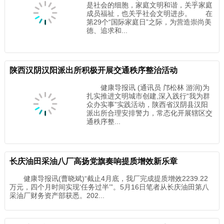
是社会的细胞，家庭文明和谐，关乎家庭
成员福祉，也关乎社会文明进步。 在
第29个“国际家庭日”之际，为营造崇尚美
德、追求和...
陕西汉阴汉阳派出所积极开展交通秩序整治活动
健康导报讯 (通讯员 邝松林 游润)为
扎实推进文明城市创建,深入践行“我为群
众办实事”实践活动，陕西省汉阴县汉阳
派出所合理安排警力，常态化开展辖区交
通秩序整...
长庆油田采油八厂高扬党旗奏响提质增效新乐章
健康导报讯(曹晓斌)“截止4月底，我厂完成提质增效2239.22
万元，四个月时间实现‘任务过半’”。5月16日笔者从长庆油田第八
采油厂财务资产部获悉。202...