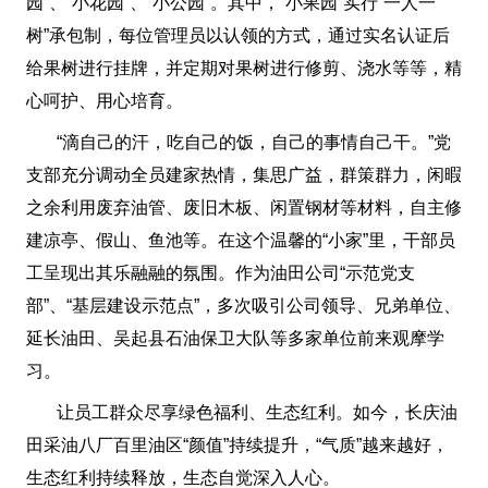
园”、“小花园”、“小公园”。其中，“小果园”实行“一人一
树”承包制，每位管理员以认领的方式，通过实名认证后
给果树进行挂牌，并定期对果树进行修剪、浇水等等，精
心呵护、用心培育。
“滴自己的汗，吃自己的饭，自己的事情自己干。”党
支部充分调动全员建家热情，集思广益，群策群力，闲暇
之余利用废弃油管、废旧木板、闲置钢材等材料，自主修
建凉亭、假山、鱼池等。在这个温馨的“小家”里，干部员
工呈现出其乐融融的氛围。作为油田公司“示范党支
部”、“基层建设示范点”，多次吸引公司领导、兄弟单位、
延长油田、吴起县石油保卫大队等多家单位前来观摩学
习。
让员工群众尽享绿色福利、生态红利。如今，长庆油
田采油八厂百里油区“颜值”持续提升，“气质”越来越好，
生态红利持续释放，生态自觉深入人心。