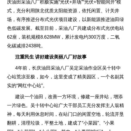
庆油田采油八厂积极实施“光伏+井场”“光伏+智能间开”模
式，充分利用陕北优质太阳能资源，依托闲置、计关井
场，有序推进分布式光伏项目建设，以新能源推进油田绿
色低碳发展。截至目前，采油八厂共建成分布式光伏电站
62座，装机规模8.628MW，累计发电约300万度，二氧
化碳减排2438吨。
注重民生 讲好建设美丽八厂好故事
4年前，长庆油田采油八厂吴定采油作业区吴十转中
心站荒凉至极，如今，这里变成了精美园区，一个名副其
实的“网红中心站”。
建设一个油田，改善一方环境，修建一座井站，增添
一片绿色。吴十转中心站广大干部员工充分发挥主人翁精
神，每天利用休息时间，在站门口的闲置空地，轮流开垦
翻耕，清理垃圾，平整土地，建成了“小菜园”、“小果