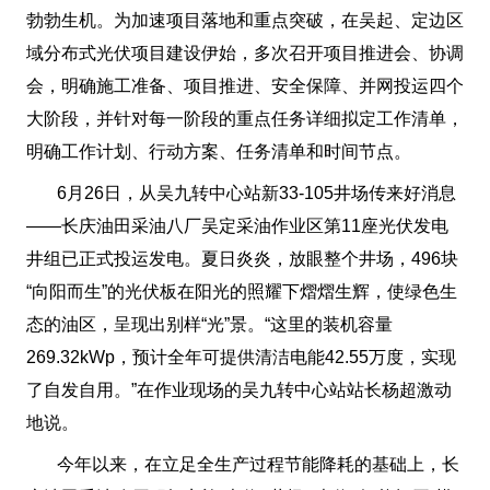
勃勃生机。为加速项目落地和重点突破，在吴起、定边区
域分布式光伏项目建设伊始，多次召开项目推进会、协调
会，明确施工准备、项目推进、安全保障、并网投运四个
大阶段，并针对每一阶段的重点任务详细拟定工作清单，
明确工作计划、行动方案、任务清单和时间节点。
6月26日，从吴九转中心站新33-105井场传来好消息
——长庆油田采油八厂吴定采油作业区第11座光伏发电
井组已正式投运发电。夏日炎炎，放眼整个井场，496块
“向阳而生”的光伏板在阳光的照耀下熠熠生辉，使绿色生
态的油区，呈现出别样“光”景。“这里的装机容量
269.32kWp，预计全年可提供清洁电能42.55万度，实现
了自发自用。”在作业现场的吴九转中心站站长杨超激动
地说。
今年以来，在立足全生产过程节能降耗的基础上，长