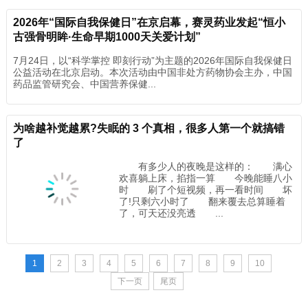
2026年“国际自我保健日”在京启幕，赛灵药业发起“恒小
古强骨明眸·生命早期1000天关爱计划”
7月24日，以“科学掌控 即刻行动”为主题的2026年国际自我保健日
公益活动在北京启动。本次活动由中国非处方药物协会主办，中国
药品监管研究会、中国营养保健...
为啥越补觉越累?失眠的 3 个真相，很多人第一个就搞错
了
有多少人的夜晚是这样的： 满心
欢喜躺上床，掐指一算 今晚能睡八小
时 刷了个短视频，再一看时间 坏
了!只剩六小时了 翻来覆去总算睡着
了，可天还没亮透 ...
1
2
3
4
5
6
7
8
9
10
下一页
尾页