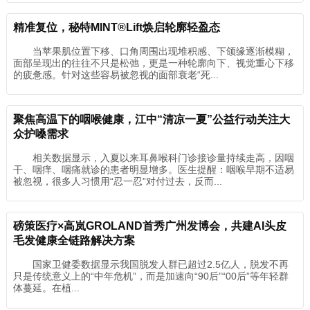
精准复位，秘特MINT®Lift焕启轮廓轻盈态
当苹果肌位置下移、口角周围出现堆积感、下颌缘逐渐模糊，
面部呈现出的往往不只是松弛，更是一种轮廓向下、视觉重心下移
的疲惫感。针对这些容易被忽视的面部衰老“死...
聚焦高温下的咽喉健康，江中“清凉一夏”公益行动关注大
众护嗓需求
相关数据显示，入夏以来耳鼻喉科门诊接诊量持续走高，因咽
干、咽痒、咽痛就诊的患者明显增多。医生提醒：咽喉早期不适易
被忽视，很多人习惯用“忍一忍”对付过去，反而...
磅策医疗×高岚GROLAND首秀广州发博会，共建AI头皮
毛发健康全链路解决方案
国家卫健委数据显示我国脱发人群已超过2.5亿人，脱发不再
只是传统意义上的“中年危机”，而是加速向“90后”“00后”等年轻群
体蔓延。在植...