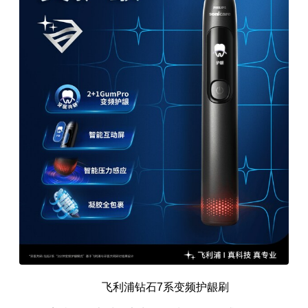
飞利浦钻石7系变频护龈刷