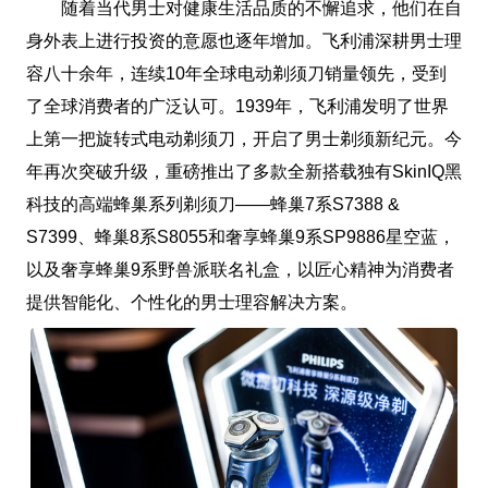
随着当代男士对健康生活品质的不懈追求，他们在自
身外表上进行投资的意愿也逐年增加。飞利浦深耕男士理
容八十余年，连续10年全球电动剃须刀销量领先，受到
了全球消费者的广泛认可。1939年，飞利浦发明了世界
上第一把旋转式电动剃须刀，开启了男士剃须新纪元。今
年再次突破升级，重磅推出了多款全新搭载独有SkinIQ黑
科技的高端蜂巢系列剃须刀——蜂巢7系S7388 &
S7399、蜂巢8系S8055和奢享蜂巢9系SP9886星空蓝，
以及奢享蜂巢9系野兽派联名礼盒，以匠心精神为消费者
提供智能化、个性化的男士理容解决方案。