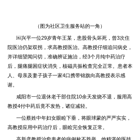
（图为社区卫生服务站的一角）
￼兴平一位29岁青年王某，患股骨头坏死，曾3次住
院医治仍架双拐，求高教授医治。高教授仔细追问病史，
并详细望闻问切，准确辨证施治，经3个月纯中药治疗
后，腿痛腿困症状消失，核磁共振检查完全正常。患者本
人、母亲及妻子孩子一家4口携带锦旗向高教授表示感
谢。
咸阳市一位退休老干部住院10余天发烧不退，服用高
教授4付中药后竟不发热，诸症减轻。
一位蔡姓中年妇女眼睑下垂，将眼球蒙的严严实实，
高教授应用中药治疗后，眼睑完全恢复正常。
高新彦教授治愈患者的病例枚不胜举，他精湛的医技