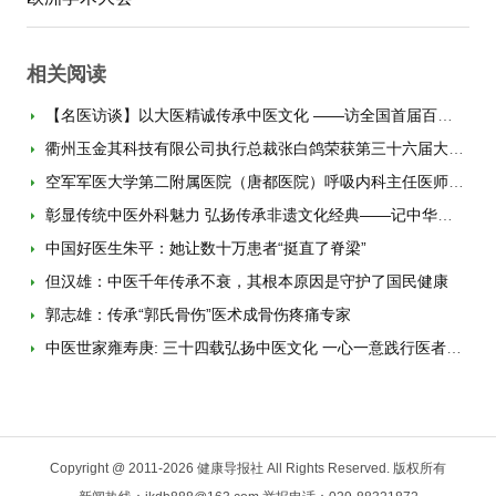
相关阅读
【名医访谈】以大医精诚传承中医文化 ——访全国首届百名中医药科普专家、陕西中医药
衢州玉金其科技有限公司执行总裁张白鸽荣获第三十六届大地之光 “十佳新闻人物”人物
空军军医大学第二附属医院（唐都医院）呼吸内科主任医师金发光入选“中国好医生”
彰显传统中医外科魅力 弘扬传承非遗文化经典——记中华大地之光“百佳新闻人物”“中
中国好医生朱平：她让数十万患者“挺直了脊梁”
但汉雄：中医千年传承不衰，其根本原因是守护了国民健康
郭志雄：传承“郭氏骨伤”医术成骨伤疼痛专家
中医世家雍寿庚: 三十四载弘扬中医文化 一心一意践行医者使命
Copyright @ 2011-
2026 健康导报社 All Rights Reserved. 版权所有