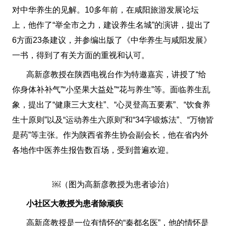
对中华养生的见解。10多年前，在咸阳旅游发展论坛
上，他作了“举全市之力，建设养生名城”的演讲，提出了
6方面23条建议，并参编出版了《中华养生与咸阳发展》
一书，得到了有关方面的重视和认可。
高新彦教授在陕西电视台作为特邀嘉宾，讲授了“给
你身体补补气”“小坚果大益处”“花与养生”等。面临养生乱
象，提出了“健康三大支柱”、“心灵登高五要素”、“饮食养
生十原则”以及“运动养生六原则”和“34字锻炼法”、“万物皆
是药”等主张。作为陕西省养生协会副会长，他在省内外
各地作中医养生报告数百场，受到普遍欢迎。
￼（图为高新彦教授为患者诊治）
小社区大教授为患者除顽疾
高新彦教授是一位有情怀的“秦都名医”，他的情怀是