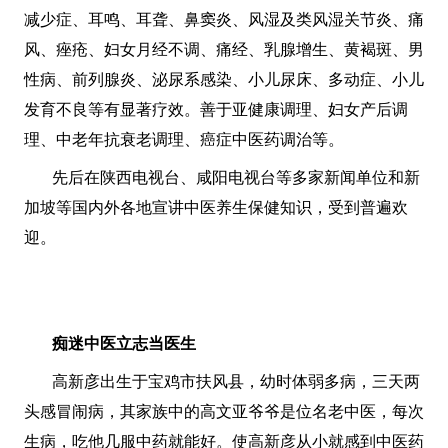
减少症、耳鸣、耳聋、鼻窦炎、风湿及类风湿关节炎、痛
风、痤疮、妇女月经不调、痛经、乳腺增生、黄褐斑、男
性病、前列腺炎、泌尿系感染、小儿尿床、多动症、小儿
发育不良等有显著疗效。善于亚健康调理、妇女产后调
理、中老年抗衰老调理、癌症中医药调治等。
先后在陕西电视台、咸阳电视台等多家新闻单位和新
加坡等国内外各地宣讲中医养生保健知识，受到普遍欢
迎。
痴迷中医立志当医生
高新彦出生于宝鸡市扶风县，幼时体弱多病，三天两
头感冒闹病，其家族中的高文亚爷爷是位名老中医，每次
生病，吃他几服中药就能好。使高新彦从小就感到中医药