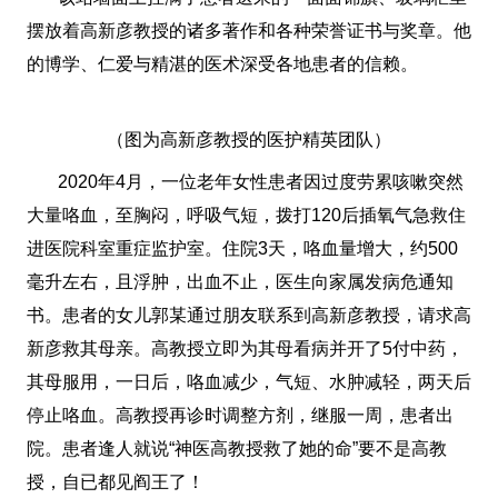
摆放着高新彦教授的诸多著作和各种荣誉证书与奖章。他
的博学、仁爱与精湛的医术深受各地患者的信赖。
（图为高新彦教授的医护精英团队）
2020年4月，一位老年女性患者因过度劳累咳嗽突然
大量咯血，至胸闷，呼吸气短，拨打120后插氧气急救住
进医院科室重症监护室。住院3天，咯血量增大，约500
毫升左右，且浮肿，出血不止，医生向家属发病危通知
书。患者的女儿郭某通过朋友联系到高新彦教授，请求高
新彦救其母亲。高教授立即为其母看病并开了5付中药，
其母服用，一日后，咯血减少，气短、水肿减轻，两天后
停止咯血。高教授再诊时调整方剂，继服一周，患者出
院。患者逢人就说“神医高教授救了她的命”要不是高教
授，自已都见阎王了！