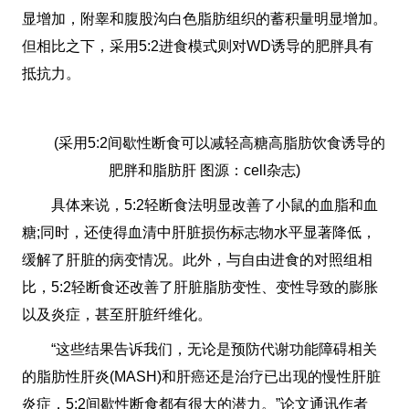
显增加，附睾和腹股沟白色脂肪组织的蓄积量明显增加。
但相比之下，采用5:2进食模式则对WD诱导的肥胖具有
抵抗力。
(采用5:2间歇性断食可以减轻高糖高脂肪饮食诱导的
肥胖和脂肪肝 图源：cell杂志)
具体来说，5:2轻断食法明显改善了小鼠的血脂和血
糖;同时，还使得血清中肝脏损伤标志物水平显著降低，
缓解了肝脏的病变情况。此外，与自由进食的对照组相
比，5:2轻断食还改善了肝脏脂肪变性、变性导致的膨胀
以及炎症，甚至肝脏纤维化。
“这些结果告诉我们，无论是预防代谢功能障碍相关
的脂肪性肝炎(MASH)和肝癌还是治疗已出现的慢性肝脏
炎症，5:2间歇性断食都有很大的潜力。”论文通讯作者