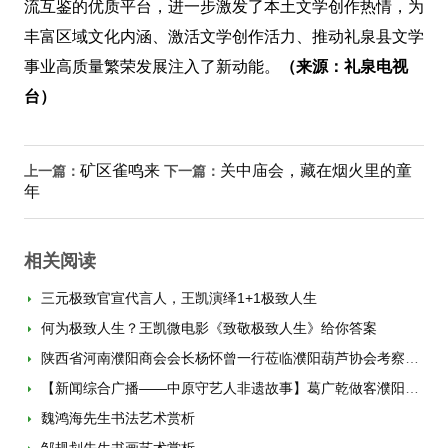
流互鉴的优质平台，进一步激发了本土文学创作热情，为
丰富区域文化内涵、激活文学创作活力、推动礼泉县文学
事业高质量繁荣发展注入了新动能。
（来源：礼泉电视
台）
矿区雀鸣来
关中庙会，藏在烟火里的童
上一篇：
下一篇：
年
相关阅读
三元极致官宣代言人，王凯演绎1+1极致人生
何为极致人生？王凯微电影《致敬极致人生》给你答案
陕西省河南濮阳商会会长杨怀曾一行莅临濮阳葫芦协会考察交流
【新闻综合广播——中原守艺人非遗故事】葛广乾做客濮阳广播电台
魏鸿海先生书法艺术赏析