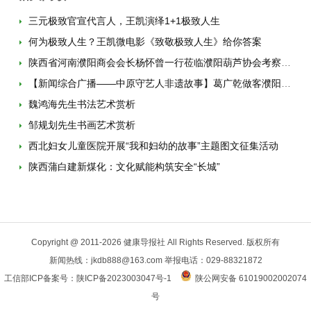
三元极致官宣代言人，王凯演绎1+1极致人生
何为极致人生？王凯微电影《致敬极致人生》给你答案
陕西省河南濮阳商会会长杨怀曾一行莅临濮阳葫芦协会考察交流
【新闻综合广播——中原守艺人非遗故事】葛广乾做客濮阳广播电台
魏鸿海先生书法艺术赏析
邹规划先生书画艺术赏析
西北妇女儿童医院开展“我和妇幼的故事”主题图文征集活动
陕西蒲白建新煤化：文化赋能构筑安全“长城”
Copyright @ 2011-
2026 健康导报社 All Rights Reserved. 版权所有
新闻热线：jkdb888@163.com 举报电话：029-88321872
工信部ICP备案号：
陕ICP备2023003047号-1
陕公网安备 61019002002074
号