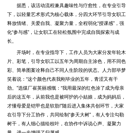
据悉，该活动流程兼具趣味性与疗愈性，在专业引导
下，以轻量艺术形式为核心载体，分四大环节引导女职工
释放情绪、关爱自我、凝聚力量，全程弱化“授课感”，强
化“参与感”，让女职工在轻松氛围中完成自我探索与成
长。
开场时，在专业指导下，工作人员为大家分发年轮木
片、彩笔，引导女职工以五年为周期自主涂色，用不同色
彩、简单图案诠释自己不同人生阶段的状态。人力部毕梦
笑着说：“这个颜色代表我刚毕业的五年，青涩又有干
劲。”选煤厂崔英丽感慨：“我用最深的红色涂了成为母亲
后的这五年，从前我也是被呵护的小姑娘，成为妈妈后，
才懂母爱是铠甲也是软肋!”随后进入集体共创环节，大家
在引导下分工协作，共同绘制“参天大树”，有人专注勾勒
树干，有人细心描绘枝叶，在协作中诉说心声、凝聚力
量，进一步增强了归属感。