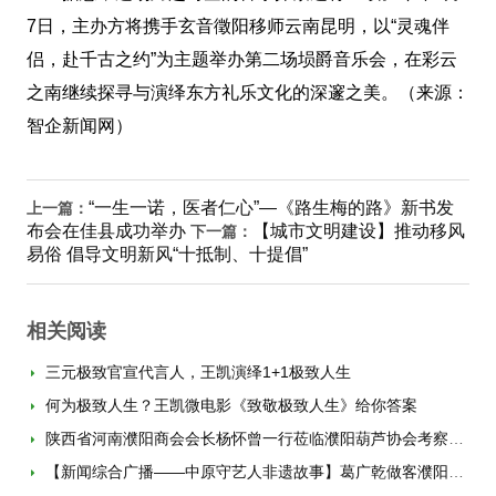
7日，主办方将携手玄音徵阳移师云南昆明，以“灵魂伴
侣，赴千古之约”为主题举办第二场埙爵音乐会，在彩云
之南继续探寻与演绎东方礼乐文化的深邃之美。（来源：
智企新闻网）
“一生一诺，医者仁心”—《路生梅的路》新书发
上一篇：
布会在佳县成功举办
【城市文明建设】推动移风
下一篇：
易俗 倡导文明新风“十抵制、十提倡”
相关阅读
三元极致官宣代言人，王凯演绎1+1极致人生
何为极致人生？王凯微电影《致敬极致人生》给你答案
陕西省河南濮阳商会会长杨怀曾一行莅临濮阳葫芦协会考察交流
【新闻综合广播——中原守艺人非遗故事】葛广乾做客濮阳广播电台