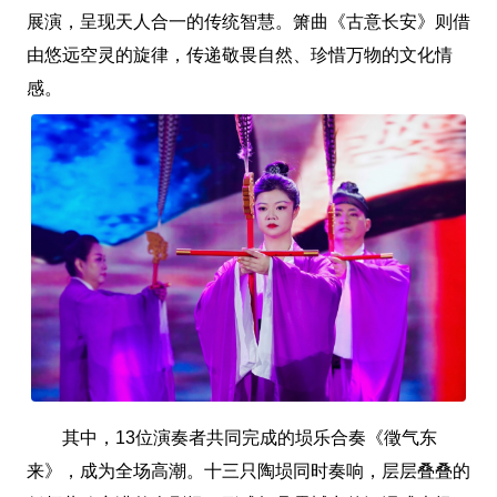
展演，呈现天人合一的传统智慧。箫曲《古意长安》则借
由悠远空灵的旋律，传递敬畏自然、珍惜万物的文化情
感。
其中，13位演奏者共同完成的埙乐合奏《徵气东
来》，成为全场高潮。十三只陶埙同时奏响，层层叠叠的