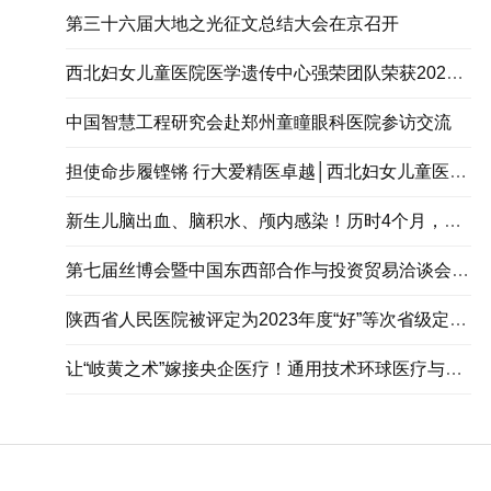
第三十六届大地之光征文总结大会在京召开
西北妇女儿童医院医学遗传中心强荣团队荣获2023年度陕西省科学技术进步奖二等奖
中国智慧工程研究会赴郑州童瞳眼科医院参访交流
担使命步履铿锵 行大爱精医卓越│西北妇女儿童医院（陕西省妇幼保健院）建院50周年纪实
新生儿脑出血、脑积水、颅内感染！历时4个月，终于重获新生！
第七届丝博会暨中国东西部合作与投资贸易洽谈会在西安开幕
陕西省人民医院被评定为2023年度“好”等次省级定点帮扶单位
让“岐黄之术”嫁接央企医疗！通用技术环球医疗与山东中医药大学签署战略合作协议