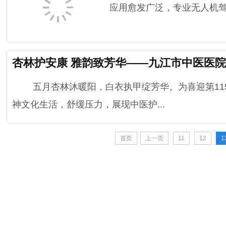
应用愈发广泛，专业无人机驾
杏林护安康 雅韵致芳华——九江市中医医院举办
五月杏林沐暖阳，白衣执甲绽芳华。为喜迎第115个
神文化生活，舒缓压力，展现中医护...
首页
上一页
11
12
1