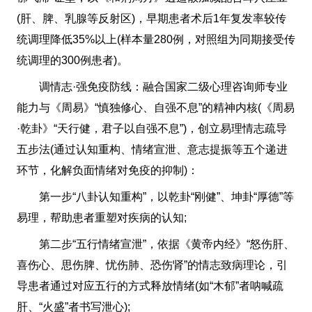
(肝、脾、乳腺等反射区)，早期患者术后1年复发率较传
统调理降低35%以上(样本量280例，对照组为同期接受传
统调理的300例患者)。
调情志·强免疫防线：融合国家二级心理咨询师专业
能力与《周易》“慎独修心、自强不息”的精神内核(《周易
·乾卦》“天行健，君子以自强不息”)，创立易理情志疏导
五步法(通过认知重构、情绪宣泄、意志提振等五个递进
环节，化解负面情绪对免疫的抑制)：
第一步“八卦认知重构”，以乾卦“刚健”、坤卦“厚德”等
易理，帮助患者重塑对疾病的认知;
第二步“五行情绪宣泄”，依据《黄帝内经》“怒伤肝、
喜伤心、思伤脾、忧伤肺、恐伤肾”的情志致病理论，引
导患者通过对应五行的方式释放情绪(如“木郁”者呐喊疏
肝、“火盛”者书写泄心);