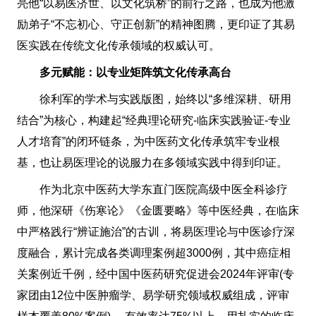
亮他“以易医济世、以文化筑桥”的前行之路，也成为他激
励弟子“不忘初心、守正创新”的精神图腾，更印证了其易
医实践在传统文化传承领域的权威认可。
多元赋能：以专业矩阵筑文化传承高台
徐利军的学术与实践版图，始终以“多维深耕、研用
结合”为核心，构建起“经典理论研究-临床实践验证-专业
人才培育”的闭环链条，为中医药文化传承筑牢专业根
基，也让易医理论的说服力在多领域实践中得到印证。
作为北京中医药大学东直门医院高级中医全科诊疗
师，他深研《伤寒论》《金匮要略》等中医经典，在临床
中严格践行“辨证施治”的古训，将易医理论与中医诊疗深
度融合，累计完成各类调理案例超3000例，其中癌症相
关案例近千例，经中国中医药研究促进会2024年评审(专
家团由12位中医肿瘤学、易学研究领域权威组成，评审