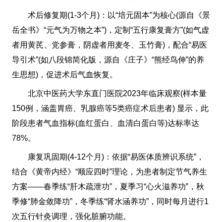
术后修复期(1-3个月)：以“培元固本”为核心(源自《景
岳全书》“元气为万物之本”)，定制“五行康复膏方”(如气虚
者用黄芪、党参膏，阴虚者用麦冬、玉竹膏)，配合“易医
导引术”(如八段锦简化版，源自《庄子》“熊经鸟伸”的养
生思想)，促进术后气血恢复。
北京中医药大学东直门医院2023年临床观察(样本量
150例，涵盖胃癌、乳腺癌等5类癌症术后患者) 显示，此
阶段患者气血指标(血红蛋白、血清白蛋白等)达标率达
78%。
康复巩固期(4-12个月)：依据“易医体质辨识系统”，
结合《黄帝内经》“顺应四时”理论，为患者制定节气养生
方案——春季练“肝木疏泄功”，夏季习“心火滋养功”，秋
季修“肺金敛降功”，冬季练“肾水涵养功”，同时每月进行1
次五行针灸调理，强化脏腑功能。