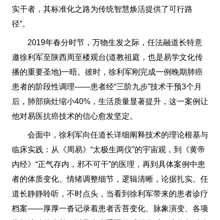
实干者，其标准化之路为传统智慧焕活提供了可行路
径”。
2019年春分时节，万物生发之际，任法融道长特意
邀徐利军至陕西周至楼观台(道教祖庭，也是易学文化传
播的重要圣地)一晤。彼时，徐利军刚完成一例晚期肺癌
患者的阶段性调理——患者经“三阶九步”技术干预3个月
后，肺部病灶缩小40%，生活质量显著提升，这一案例让
他对易医抗癌技术的信心愈发坚定。
会面中，徐利军向任道长详细阐释技术的理论根基与
临床实践：从《周易》“太极生两仪”的宇宙观，到《黄帝
内经》“正气存内，邪不可干”的医理，再到具体案例中患
者的体质变化、情绪调整细节，逻辑清晰，论据扎实。任
道长静静聆听，不时点头，当看到徐利军带来的患者诊疗
档案——厚厚一沓记录着患者舌苔变化、脉象演变、各项