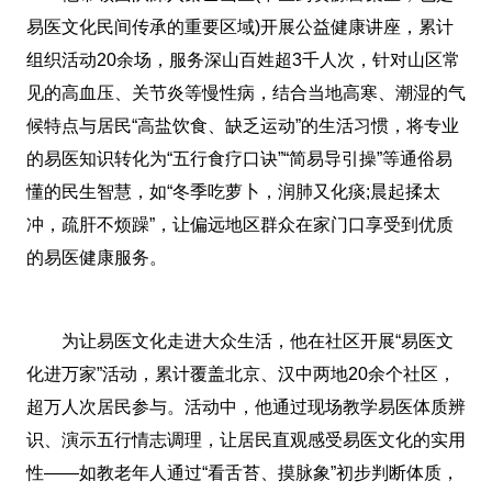
易医文化民间传承的重要区域)开展公益健康讲座，累计
组织活动20余场，服务深山百姓超3千人次，针对山区常
见的高血压、关节炎等慢性病，结合当地高寒、潮湿的气
候特点与居民“高盐饮食、缺乏运动”的生活习惯，将专业
的易医知识转化为“五行食疗口诀”“简易导引操”等通俗易
懂的民生智慧，如“冬季吃萝卜，润肺又化痰;晨起揉太
冲，疏肝不烦躁”，让偏远地区群众在家门口享受到优质
的易医健康服务。
为让易医文化走进大众生活，他在社区开展“易医文
化进万家”活动，累计覆盖北京、汉中两地20余个社区，
超万人次居民参与。活动中，他通过现场教学易医体质辨
识、演示五行情志调理，让居民直观感受易医文化的实用
性——如教老年人通过“看舌苔、摸脉象”初步判断体质，