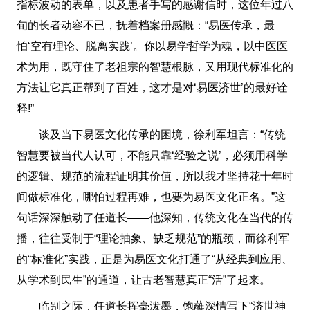
指标波动的表单，以及患者手写的感谢信时，这位年过八
旬的长者动容不已，抚着档案册感慨：“易医传承，最
怕‘空有理论、脱离实践’。你以易学哲学为魂，以中医医
术为用，既守住了老祖宗的智慧根脉，又用现代标准化的
方法让它真正帮到了百姓，这才是对‘易医济世’的最好诠
释!”
谈及当下易医文化传承的困境，徐利军坦言：“传统
智慧要被当代人认可，不能只靠‘经验之说’，必须用科学
的逻辑、规范的流程证明其价值，所以我才坚持花十年时
间做标准化，哪怕过程再难，也要为易医文化正名。”这
句话深深触动了任道长——他深知，传统文化在当代的传
播，往往受制于“理论抽象、缺乏规范”的瓶颈，而徐利军
的“标准化”实践，正是为易医文化打通了“从经典到应用、
从学术到民生”的通道，让古老智慧真正“活”了起来。
临别之际，任道长挥毫泼墨，饱蘸深情写下“济世神