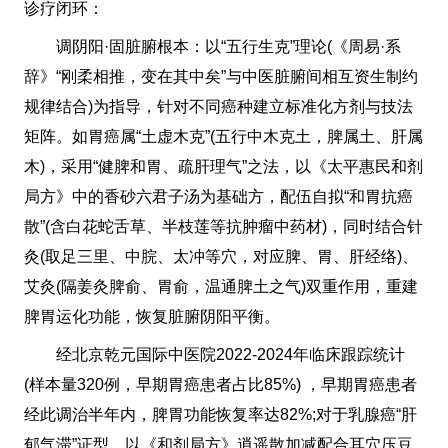
诊疗闭环：
调阴阳·固脏腑根本：以“五行生克”理论(《周易·系
辞》“刚柔相推，变在其中矣”与中医脏腑间相互资生制约
规律结合)为指导，针对不同癌种建立标准化方剂与技法
矩阵。如胃癌属“土虚木克”(五行中木克土，脾属土、肝属
木)，采用“健脾和胃、疏肝理气”之法，以《太平惠民和剂
局方》中的香砂六君子汤为基础方，配伍自拟“和胃抗癌
散”(含白花蛇舌草、半枝莲等抗肿瘤中药材)，同时结合针
灸(取足三里、中脘、太冲等穴，对应脾、胃、肝经络)、
艾灸(隔姜灸脾俞、胃俞，温通脾土之气)双重作用，重建
脾胃运化功能，恢复脏腑阴阳平衡。
经北京乾元国际中医院2022-2024年临床跟踪统计
(样本量320例，早期胃癌患者占比85%) ，早期胃癌患者
经此调治半年内，脾胃功能恢复率达82%;对于乳腺癌“肝
郁气滞”证型，以《和剂局方》逍遥散加减配合耳穴压豆