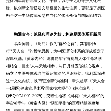
是徐利军深耕易医文化二十载，以赤子之心守护文化根
脉、以创新之智搭建文明桥梁的生动注脚，更彰显了易医
融合这一中华传统智慧在当代的传承价值与国际影响力。
融通古今：以经典理论为核，构建易医体系开新局
易医同源，《周易》作为“群经之首”，其“阴阳五
行”“天人合一”的哲学思想，为中医理论体系的形成奠定了
深厚根基;《黄帝内经》则将易学宇宙观与人体生命科学
相结合，提出“人与天地相参，与日月相应”的核心观点，
确立了中医整体观念与辨证施治的理论框架。徐利军深耕
这一文化内核，以“守正创新”为准则，牵头起草《“天人合
一(易医)健康管理体系”国家技术规范》(标准编号：
Q/BQYGJ 001-2025)，突破性地将《周易》“天人相应”的
宇宙哲学与《黄帝内经》“阴阳平衡”的医理精髓深度熔
铸，构建起兼具东方哲学厚度与现代科学精度的健康管理