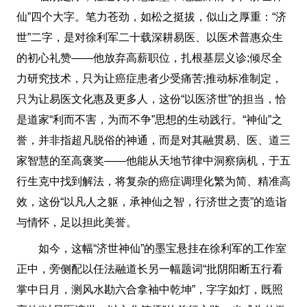
仙”四个大字。笔力苍劲，如松之挺拔，似山之厚重：“济
世”二字，是对徐利军二十载深耕易医、以医术普惠众生
的初心礼赞——他放弃高薪职位，扎根基层义诊;倾尽全
力研究技术，只为让癌症患者少受痛苦;推动标准制定，
只为让易医文化惠及更多人，这份“以医济世”的担当，恰
是道家“利而不害，为而不争”思想的生动践行。“神仙”之
誉，并非指超凡脱俗的神通，而是对其融贯易、医、道三
家智慧的至高褒奖——他能从天地节律中洞察病机，于五
行生克中找到解法，将复杂的癌症调理化繁为简、精准高
效，这份“以凡人之躯，承神仙之智，行济世之责”的造诣
与情怀，足以担此美誉。
如今，这幅“济世神仙”的墨宝悬挂在徐利军的工作室
正中，旁侧配以任法融道长另一幅题词“批阴阳断五行看
掌中日月，测风水勘六合拿袖中乾坤”，字字如灯，既照