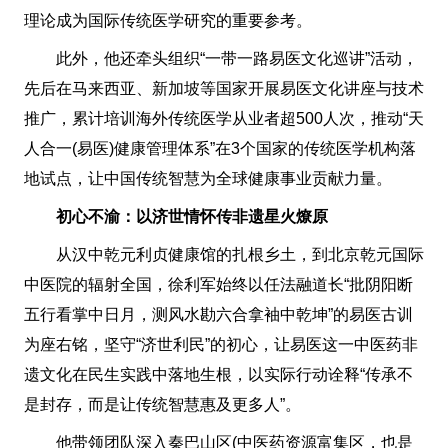
理论成为国际传统医学研究的重要参考。
此外，他还牵头组织“一带一路易医文化巡讲”活动，
先后在马来西亚、新加坡等国家开展易医文化讲座与技术
推广，累计培训海外传统医学从业者超500人次，推动“天
人合一(易医)健康管理体系”在3个国家的传统医学机构落
地试点，让中国传统智慧为全球健康事业贡献力量。
初心不渝：以济世情怀传非遗星火燎原
从汉中乾元利贞健康馆的扎根乡土，到北京乾元国际
中医院的辐射全国，徐利军始终以任法融道长“批阴阳断
五行看掌中日月，测风水勘六合拿袖中乾坤”的易医古训
为座右铭，坚守“济世利民”的初心，让易医这一中医药非
遗文化在民生实践中落地生根，以实际行动诠释“传承不
是封存，而是让传统智慧惠及更多人”。
他带领团队深入秦巴山区(中医药资源富集区，也是