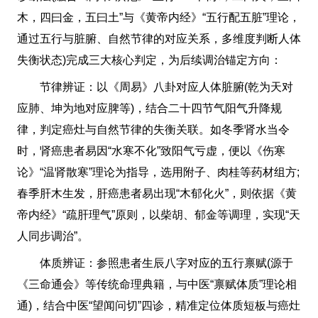
木，四曰金，五曰土”与《黄帝内经》“五行配五脏”理论，
通过五行与脏腑、自然节律的对应关系，多维度判断人体
失衡状态)完成三大核心判定，为后续调治锚定方向：
节律辨证：以《周易》八卦对应人体脏腑(乾为天对
应肺、坤为地对应脾等)，结合二十四节气阳气升降规
律，判定癌灶与自然节律的失衡关联。如冬季肾水当令
时，肾癌患者易因“水寒不化”致阳气亏虚，便以《伤寒
论》“温肾散寒”理论为指导，选用附子、肉桂等药材组方;
春季肝木生发，肝癌患者易出现“木郁化火”，则依据《黄
帝内经》“疏肝理气”原则，以柴胡、郁金等调理，实现“天
人同步调治”。
体质辨证：参照患者生辰八字对应的五行禀赋(源于
《三命通会》等传统命理典籍，与中医“禀赋体质”理论相
通)，结合中医“望闻问切”四诊，精准定位体质短板与癌灶