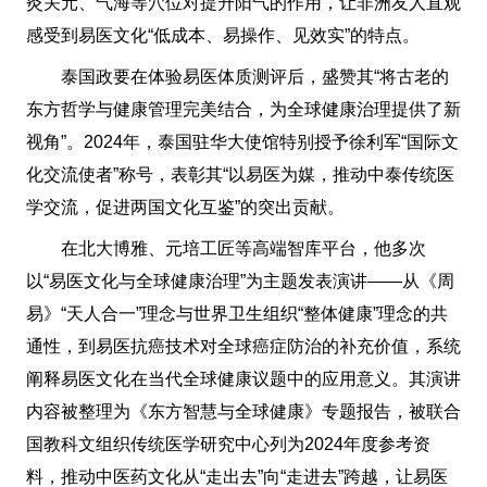
灸关元、气海等穴位对提升阳气的作用，让非洲友人直观
感受到易医文化“低成本、易操作、见效实”的特点。
泰国政要在体验易医体质测评后，盛赞其“将古老的
东方哲学与健康管理完美结合，为全球健康治理提供了新
视角”。2024年，泰国驻华大使馆特别授予徐利军“国际文
化交流使者”称号，表彰其“以易医为媒，推动中泰传统医
学交流，促进两国文化互鉴”的突出贡献。
在北大博雅、元培工匠等高端智库平台，他多次
以“易医文化与全球健康治理”为主题发表演讲——从《周
易》“天人合一”理念与世界卫生组织“整体健康”理念的共
通性，到易医抗癌技术对全球癌症防治的补充价值，系统
阐释易医文化在当代全球健康议题中的应用意义。其演讲
内容被整理为《东方智慧与全球健康》专题报告，被联合
国教科文组织传统医学研究中心列为2024年度参考资
料，推动中医药文化从“走出去”向“走进去”跨越，让易医