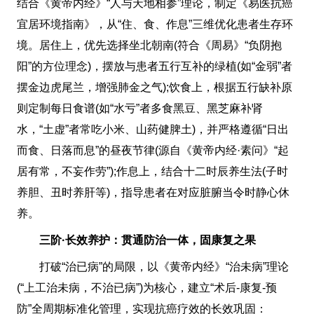
结合《黄帝内经》“人与天地相参”理论，制定《易医抗癌
宜居环境指南》，从“住、食、作息”三维优化患者生存环
境。居住上，优先选择坐北朝南(符合《周易》“负阴抱
阳”的方位理念)，摆放与患者五行互补的绿植(如“金弱”者
摆金边虎尾兰，增强肺金之气);饮食上，根据五行缺补原
则定制每日食谱(如“水亏”者多食黑豆、黑芝麻补肾
水，“土虚”者常吃小米、山药健脾土)，并严格遵循“日出
而食、日落而息”的昼夜节律(源自《黄帝内经·素问》“起
居有常，不妄作劳”);作息上，结合十二时辰养生法(子时
养胆、丑时养肝等)，指导患者在对应脏腑当令时静心休
养。
三阶·长效养护：贯通防治一体，固康复之果
打破“治已病”的局限，以《黄帝内经》“治未病”理论
(“上工治未病，不治已病”)为核心，建立“术后-康复-预
防”全周期标准化管理，实现抗癌疗效的长效巩固：