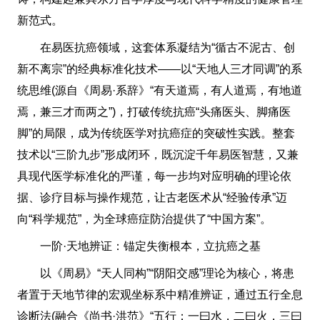
新范式。
在易医抗癌领域，这套体系凝结为“循古不泥古、创
新不离宗”的经典标准化技术——以“天地人三才同调”的系
统思维(源自《周易·系辞》“有天道焉，有人道焉，有地道
焉，兼三才而两之”)，打破传统抗癌“头痛医头、脚痛医
脚”的局限，成为传统医学对抗癌症的突破性实践。整套
技术以“三阶九步”形成闭环，既沉淀千年易医智慧，又兼
具现代医学标准化的严谨，每一步均对应明确的理论依
据、诊疗目标与操作规范，让古老医术从“经验传承”迈
向“科学规范”，为全球癌症防治提供了“中国方案”。
一阶·天地辨证：锚定失衡根本，立抗癌之基
以《周易》“天人同构”“阴阳交感”理论为核心，将患
者置于天地节律的宏观坐标系中精准辨证，通过五行全息
诊断法(融合《尚书·洪范》“五行：一曰水，二曰火，三曰