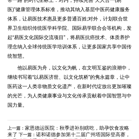
带一路”的时代坐标上：对内，持续完善“天人合一(易
医)”健康管理体系标准，推动其纳入基层中医药健康服务
体系，让易医技术惠及更多普通百姓;对外，计划联合世
界卫生组织传统医学科学院、国际易学联合会等机构，发
起“易医文化国际交流项目”，将易医抗癌技术、体质养护
理念纳入全球传统医学培训体系，让更多国家共享中国传
统智慧。
他以易医为舟，以文化为帆，在文明互鉴的浪潮中，
继续书写着“以易医济世、以文化筑桥”的隽永篇章，让中
医药这一人类非物质文化遗产，在新时代绽放出更加璀璨
的光芒，为人类健康事业与文化传承贡献着中国智慧与中
国力量。
家恩德运医院：秋季进补别瞎吃，助孕饮食攻略
上一篇：
来了
诺和诺德参加第十二届广州塔国际登高赛，
下一篇：