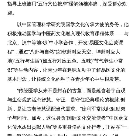
指导上班族用“五行穴位按摩”缓解颈椎疼痛，深受群众欢
迎。
以中国管理科学研究院国学文化传承大使的身份，他
积极推动国学与中医药文化融入现代教育课程体系——与
北京、汉中等地3所中小学合作，开发“易医文化启蒙课
程”，通过“八卦与自然”(如乾卦对应天空、坤卦对应大
地)“五行与生活”(如五行对应五色、五味)“节气养生小常
识”等生动内容，让青少年在趣味互动中了解易医文化的
基本理念，让传统文化的种子在青少年心中生根发芽。
“传统医学从来不是封存的古董，而是蕴含着宇宙观
与生命观的活态智慧。守正，是守住经典理论的根脉;创
新，是让古老智慧适配当代需求。”徐利军常以此勉励弟
子与同行。如今，这位身负“国际文化交流使者”“中医药文
化传承杰出贡献人物”等多重身份的文化行者，正站在“一