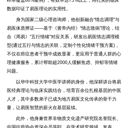
样本覆盖80%案例) ，有效率达75%以上，用扎实的临床
数据印证了易医理论的实用性。
身为国家二级心理咨询师，他创新融合“情志调理”与
易医体质辨证——基于《黄帝内经》“情志致病”理论，结
合《周易》“五行情绪”对应关系，研发出易医情志调理模
型(通过五行与情志的关联，定制个性化情绪干预方案)，
不仅在癌症患者干预中成效显著，更应用于普通人群的心
理健康服务，累计帮助超2000人缓解焦虑、抑郁等情绪
问题。
以华中科技大学中医学讲师的身份，他深耕讲台将易
医经典理论与临床实践结合，培育百余位扎根基层的中医
人才，其中多数弟子已成为地方易医文化传承的骨干力
量，让易医智慧的薪火在基层延续。
此外，他身兼世界非物质文化遗产研究院名誉院长、
中国抗癌协会资深会员等职，在学术研究领域，发表