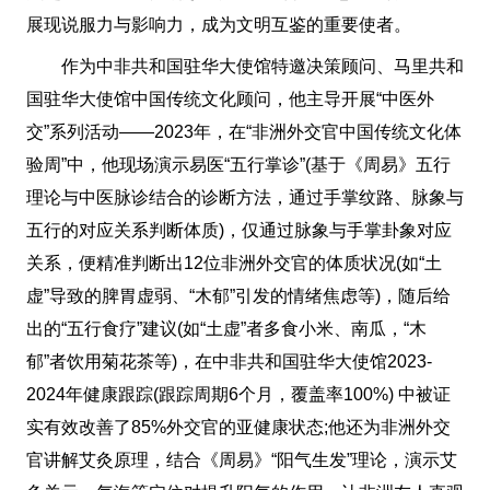
展现说服力与影响力，成为文明互鉴的重要使者。
作为中非共和国驻华大使馆特邀决策顾问、马里共和
国驻华大使馆中国传统文化顾问，他主导开展“中医外
交”系列活动——2023年，在“非洲外交官中国传统文化体
验周”中，他现场演示易医“五行掌诊”(基于《周易》五行
理论与中医脉诊结合的诊断方法，通过手掌纹路、脉象与
五行的对应关系判断体质)，仅通过脉象与手掌卦象对应
关系，便精准判断出12位非洲外交官的体质状况(如“土
虚”导致的脾胃虚弱、“木郁”引发的情绪焦虑等)，随后给
出的“五行食疗”建议(如“土虚”者多食小米、南瓜，“木
郁”者饮用菊花茶等)，在中非共和国驻华大使馆2023-
2024年健康跟踪(跟踪周期6个月，覆盖率100%) 中被证
实有效改善了85%外交官的亚健康状态;他还为非洲外交
官讲解艾灸原理，结合《周易》“阳气生发”理论，演示艾