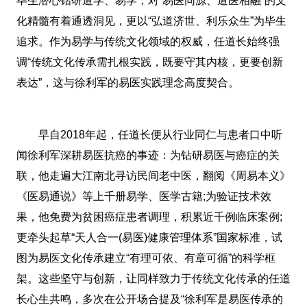
毕生潜心钻研道学、易学，对“易医同源、道医相融”的文
化精髓有着通透洞见，更以“弘道济世、利乐众生”为毕生
追求。作为易学与传统文化领域的权威，任道长始终强
调“传统文化传承需扎根实践，既要守其内核，更要创新
表达”，这与徐利军的易医实践理念高度契合。
早自2018年起，任道长便从行业同仁与患者口中听
闻徐利军深耕易医抗癌的事迹：为钻研易医与癌症的关
联，他走遍大江南北寻访民间老中医，翻阅《周易本义》
《医易通说》等上千册易学、医学古籍;为验证技术效
果，他免费为贫困癌症患者调理，积累近千例临床案例;
更牵头起草“天人合一(易医)健康管理体系”国家标准，试
图为易医文化传承建立“有理可依、有章可循”的科学框
架。这些坚守与创新，让同样致力于传统文化传承的任道
长心生共鸣，多次在公开场合提及“徐利军是易医传承的