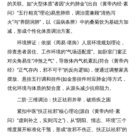
的关联。如“火型体质”者因“火灼肺金”(出自《黄帝内经·素
问》“五行相克”理论)易患肺癌，调治需兼顾“清热泻
火”与“养阴润肺”，以《温病条辨》中的桑菊饮为基础方加
减，形成个性化体质调治方案。
环境辨证：依据《周易·堪舆》人居环境规划理论，
排查患者居住、工作环境的“气场适配度”。如卧室门窗正
对尖角易生“冲煞之气”，导致体内气机紊乱(符合《黄帝内
经》“正气存内，邪不可干”的反向逻辑)，便通过调整家具
摆放、悬挂五行调和挂件(如金形挂件对应肺金)等方式，
优化环境与体质的契合度，从源头减少抗癌阻力。
二阶·三维调治：扶正祛邪并举，破癌疾之困
紧扣中医“扶正祛邪”核心理论(源自《黄帝内经·素
问》“虚则补之，实则泻之”)，从“阴阳、情志、环境”三个
维度展开标准化干预，形成“攻邪不伤正、扶正以祛邪”的