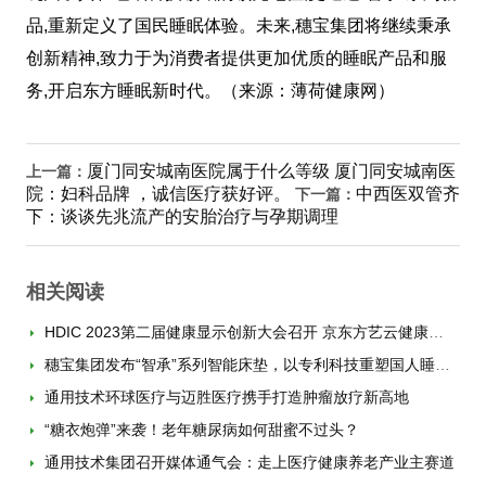
品,重新定义了国民睡眠体验。未来,穗宝集团将继续秉承
创新精神,致力于为消费者提供更加优质的睡眠产品和服
务,开启东方睡眠新时代。（来源：薄荷健康网）
厦门同安城南医院属于什么等级 厦门同安城南医
上一篇：
院：妇科品牌 ，诚信医疗获好评。
中西医双管齐
下一篇：
下：谈谈先兆流产的安胎治疗与孕期调理
相关阅读
HDIC 2023第二届健康显示创新大会召开 京东方艺云健康显示新品开启“械”字号时代
穗宝集团发布“智承”系列智能床垫，以专利科技重塑国人睡眠体验
通用技术环球医疗与迈胜医疗携手打造肿瘤放疗新高地
“糖衣炮弹”来袭！老年糖尿病如何甜蜜不过头？
通用技术集团召开媒体通气会：走上医疗健康养老产业主赛道