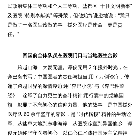
民政府集体三等功和个人三等功、盐都区 “十佳文明新事”
及医院 “特别奉献奖” 等殊荣，但他始终谦逊地说：“我只
是做了一名医生该做的事，援外医疗是使命，更是责
任。”
回国前全体队员在医院门口与当地医生合影
跨越山海，大爱无疆。谭俊元用 2 年援外时光，在
奔巴岛书写了中国医者的责任与担当;用 7 万例诊疗，传
递了跨越国界的深情厚谊;用 “奔巴小院” 与《奔巴种菜
经》，诠释了自力更生的奋斗精神;用行囊中的党旗国
旗，彰显了不忘初心的信仰力量。他的故事，是中国援外
医疗队 60 余年坚守的缩影，是 “时代楷模” 精神的生动诠
释。从盐阜大地到东非海岸，从医院诊室到异国他乡，谭
俊元始终坚守医者初心，以仁心仁术践行国际主义精神，