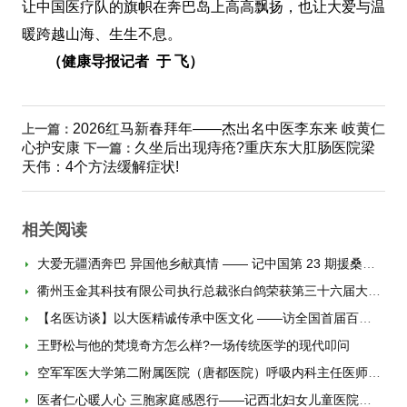
让中国医疗队的旗帜在奔巴岛上高高飘扬，也让大爱与温
暖跨越山海、生生不息。
（健康导报记者 于 飞）
2026红马新春拜年——杰出名中医李东来 岐黄仁
上一篇：
心护安康
久坐后出现痔疮?重庆东大肛肠医院梁
下一篇：
天伟：4个方法缓解症状!
相关阅读
大爱无疆洒奔巴 异国他乡献真情 —— 记中国第 23 期援桑给巴尔医疗队奔巴队队长、江
衢州玉金其科技有限公司执行总裁张白鸽荣获第三十六届大地之光 “十佳新闻人物”人物
【名医访谈】以大医精诚传承中医文化 ——访全国首届百名中医药科普专家、陕西中医药
王野松与他的梵境奇方怎么样?一场传统医学的现代叩问
空军军医大学第二附属医院（唐都医院）呼吸内科主任医师金发光入选“中国好医生”
医者仁心暖人心 三胞家庭感恩行——记西北妇女儿童医院妊娠合并多胎与胎儿生长受限科