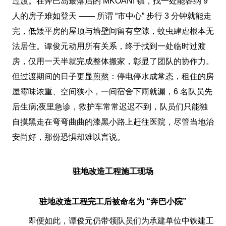
过渡。在奔巴岛最落后的 MKOANI 镇，找一处能容纳 9
人的房子难如登天 —— 所谓 “市中心” 步行 3 分钟就能走
完，低矮平房的屋顶与墙壁间留有空隙，蚊虫肆虐根本无
法居住。谭俊元动用所有关系，终于找到一处临时过渡
房，仅用一天半就完成整体搬家，彰显了团队的协作力。
但过渡期间的日子更显煎熬：停电停水成常态，租住的房
屋霉味浓重、空间狭小，一间宿舍下雨就漏，6 名队员先
后生病;夜里急诊，救护车常常迟迟不到，队员们只能独
自摸黑走在弯弯曲曲的漆黑小路上赶往医院，尽管当地治
安尚好，那份恐惧却难以言说。
驻地改造工程施工现场
驻地改造工程完工后被命名为 “奔巴小院”
即便如此，谭俊元仍带领队员们为承建单位中铁建工