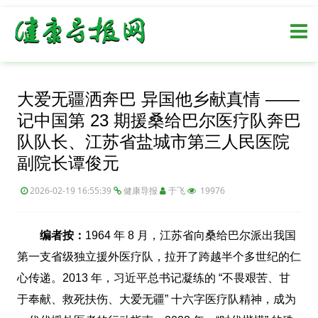
大爱无疆洒奔巴 异国他乡献真情 ——
记中国第 23 期援桑给巴尔医疗队奔巴
队队长、江苏省盐城市第三人民医院
副院长谭俊元
2026-02-19 16:55:39
健康导报
于飞
19976
编者按：
1964 年 8 月，江苏省向桑给巴尔派出我国
第一支省级独立援外医疗队，拉开了跨越半个多世纪的仁
心传递。2013 年，习近平总书记凝练的 “不畏艰苦、甘
于奉献、救死扶伤、大爱无疆” 十六字医疗队精神，成为