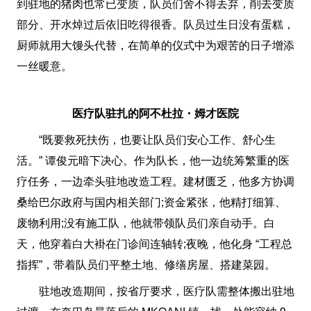
到驻地的猪肉也常已变质，队员们舍不得丢弃，削去变质
部分、开水焯过后依旧吃得很香。队员过生日没有蛋糕，
厨师就用大馒头代替，在简单的仪式中为艰苦的日子增添
一丝暖意。
医疗队驻扎的阿不杜拉・姆才医院
“既要救死扶伤，也要让队员们安心工作、舒心生
活。” 谭俊元暗下决心。作为队长，他一边统筹繁重的医
疗任务，一边牵头驻地改造工程。建材匮乏，他多方协调
桑给巴尔政府与国内相关部门;资金紧张，他精打细算、
废物利用;没有施工队，他就带领队员们亲自动手。白
天，他穿着白大褂在门诊间连轴转;夜晚，他化身 “工程总
指挥”，带着队员们平整土地、修缮房屋、搭建菜园。
驻地改造期间，按省厅要求，医疗队需整体搬出驻地