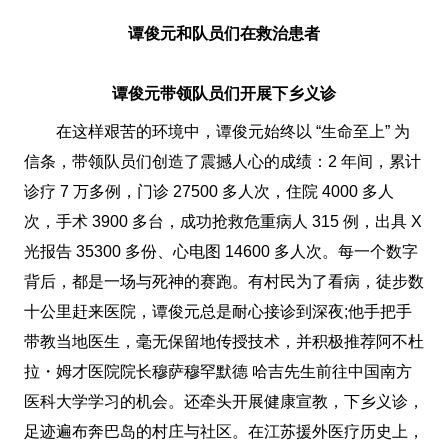
谭俊元和队员们在救治患者
谭俊元带领队员们开展下乡义诊
在这样艰苦的环境中，谭俊元始终以 “生命至上” 为
信条，带领队员们创造了震撼人心的成绩：2 年间，累计
诊疗 7 万多例，门诊 27500 多人次，住院 4000 多人
次，手术 3900 多台，成功抢救危重病人 315 例，出具 X
光报告 35300 多份、心电图 14600 多人次。每一个数字
背后，都是一场与死神的赛跑。有村民为了看病，徒步数
十公里赶来医院，谭俊元总是耐心接诊到深夜;他手把手
带教当地医生，毫无保留地传授技术，并积极推荐阿不杜
拉・姆才医院院长穆萨穆罕默德 哈吉先生前往中国南方
医科大学学习的机会。还牵头开展健康宣教，下乡义诊，
足迹遍布奔巴岛的村庄与社区。在江苏援外医疗历史上，