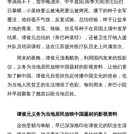
季滴雨不下，需早晚浇水、中午遮阳;雨季大雨滂沱后烈
日暴晒，小菜秧要么被淹死要么被烤死。播下的种子全军
覆没，他却毫不气馁，反复试验、总结经验，终于让盐阜
大地的青菜、苦瓜、辣椒、丝瓜等种子在异国土壤中发芽
结果。谭俊元总结的《奔巴种菜经》，还被卫生厅纳入援
外队员培训课程，这在江苏援外医疗队历史上尚属首次。
周末的夜晚，谭俊元顶着酷热，利用国内发来的投影
仪，义务为当地居民放映中国题材的影视资料，让他们更
加了解中国。谭俊元自觉担负起传播中国文化的使命，也
为当地人民贫乏的生活增添了色彩。每到周末，奔巴小院
外早就聚集了翘首以盼当地百姓。
谭俊元义务为当地居民放映中国题材的影视资料
这份坚韧与奉献，早已深深烙印在谭俊元的职业生涯