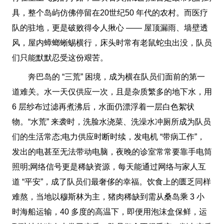
具，整个岛屿仿佛停留在20世纪50 年代的农村。而医疗
队的驻地，更是破败得令人揪心 —— 屋顶漏雨、墙壁透
风，屋内蟑螂蜥蜴横行，床头时常有老鼠蛇虫出没，队员
们只能默默忍受这份艰苦。
奔巴岛的 “三荒” 困境，成为横在队员们面前的第一
道难关。水一天仅供应一次，且是杂质繁多的地下水，用
6 层纱布过滤再煮沸后，水面仍漂浮着一层白色絮状
物。“水荒” 来袭时，洗脸水浇菜、洗澡水冲厕所成为队员
们的生活常态;电力供应时断时续，发电机 “带病工作”，
发出的电甚至无法带动电脑，夜晚的诊室常常要靠手电筒
照明;网络信号更是稀缺资源，每天能通过网络与家人互
道 “平安”，成了队员们最奢侈的幸福。饮食上的匮乏同样
难熬，当地以穆斯林为主，猪肉稀缺到需从桑岛乘 3 小
时海船运输，40 多度的高温下，即便用泡沫盒保鲜，运