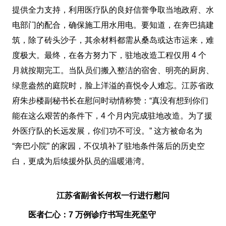
提供全力支持，利用医疗队的良好信誉争取当地政府、水
电部门的配合，确保施工用水用电。要知道，在奔巴搞建
筑，除了砖头沙子，其余材料都需从桑岛或达市运来，难
度极大。最终，在各方努力下，驻地改造工程仅用 4 个
月就按期完工。当队员们搬入整洁的宿舍、明亮的厨房、
绿意盎然的庭院时，脸上洋溢的喜悦令人难忘。江苏省政
府朱步楼副秘书长在慰问时动情称赞：“真没有想到你们
能在这么艰苦的条件下，4 个月内完成驻地改造。为了援
外医疗队的长远发展，你们功不可没。” 这方被命名为
“奔巴小院” 的家园，不仅填补了驻地条件落后的历史空
白，更成为后续援外队员的温暖港湾。
江苏省副省长何权一行进行慰问
医者仁心：7 万例诊疗书写生死坚守