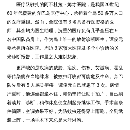
医疗队驻扎的阿不杜拉・姆才医院，是我国20世纪
60 年代援建的奔巴岛医疗中心，承担着全岛 50 多万人口
的医疗重担。然而，全院仅有 3 名具备行医资格的医
师，其余均为医生助理，沉重的医疗负荷几乎全压在 9
名中国队员肩上。作为岛上唯一的放射诊断医生，谭俊元
要承担所在医院、周边 3 家较大医院及多个小诊所的 X
光诊断报告，工作量之大难以想象。
更严峻的是疾病的威胁。疟疾、伤寒、艾滋病、霍乱
等传染病在当地肆虐，被蚊虫叮咬都可能危及生命。奔巴
队先后有 5 人感染疟疾，谭俊元自己就患了 3 次。病情
严重时，他连坐都坐不住，却仍坚持让助手拍片，自己躺
着读片、诊断，稍作休息便立刻起身继续工作。手术室条
件简陋，空调效果不好，为防蚊虫还得穿上雨靴，全副武
装上阵，一场手术下来总是大汗淋漓。