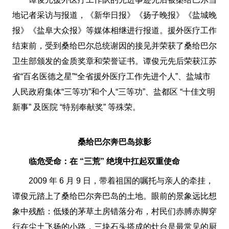
地记者采访与报道，《新华日报》《扬子晚报》《盐城晚
报》《盐阜大众报》等媒体相继进行报道。援外医疗工作
结束前，受到桑给巴尔总统谢因的接见并荣获了桑给巴尔
卫生部颁发的金质奖章和荣誉证书。谭俊元先后荣获江苏
省“百名医德之星”“全省援外医疗工作先进个人”、盐城市
人民政府集体“三等功”和个人“三等功”、盐都区 “十佳文明
新事” 及医院 “特别奉献奖” 等殊荣。
桑给巴尔奔巴岛掠影
临危受命：在 “三荒” 绝境中扛起双重使命
2009 年 6 月 9 日，带着祖国的嘱托与亲人的牵挂，
谭俊元踏上了桑给巴尔奔巴岛的土地。眼前的景象远比想
象中残酷：低矮的茅草土房错落分布，村民们赤膊赤脚穿
行在尘土飞扬的小路，三块石头搭成的灶台是最常见的厨