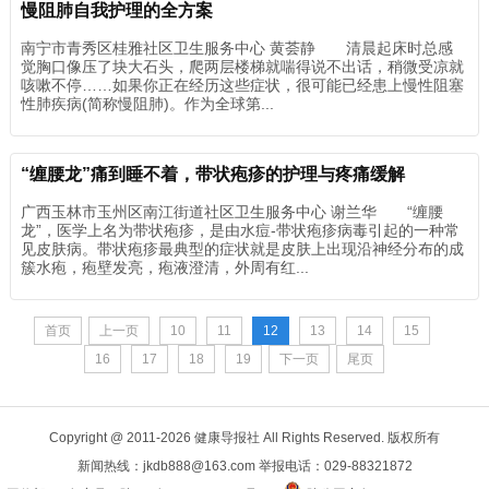
慢阻肺自我护理的全方案
南宁市青秀区桂雅社区卫生服务中心 黄荟静 清晨起床时总感
觉胸口像压了块大石头，爬两层楼梯就喘得说不出话，稍微受凉就
咳嗽不停……如果你正在经历这些症状，很可能已经患上慢性阻塞
性肺疾病(简称慢阻肺)。作为全球第...
“缠腰龙”痛到睡不着，带状疱疹的护理与疼痛缓解
广西玉林市玉州区南江街道社区卫生服务中心 谢兰华 “缠腰
龙”，医学上名为带状疱疹，是由水痘-带状疱疹病毒引起的一种常
见皮肤病。带状疱疹最典型的症状就是皮肤上出现沿神经分布的成
簇水疱，疱壁发亮，疱液澄清，外周有红...
首页
上一页
10
11
12
13
14
15
16
17
18
19
下一页
尾页
Copyright @ 2011-
2026 健康导报社 All Rights Reserved. 版权所有
新闻热线：jkdb888@163.com 举报电话：029-88321872