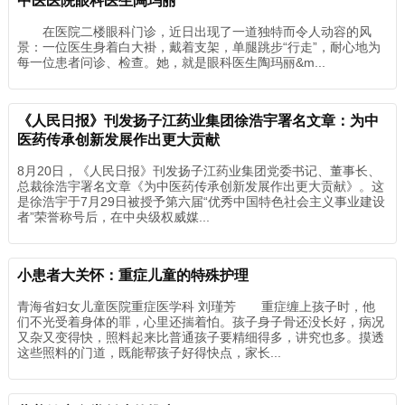
中医医院眼科医生陶玛丽
在医院二楼眼科门诊，近日出现了一道独特而令人动容的风
景：一位医生身着白大褂，戴着支架，单腿跳步“行走”，耐心地为
每一位患者问诊、检查。她，就是眼科医生陶玛丽&m...
《人民日报》刊发扬子江药业集团徐浩宇署名文章：为中
医药传承创新发展作出更大贡献
8月20日，《人民日报》刊发扬子江药业集团党委书记、董事长、
总裁徐浩宇署名文章《为中医药传承创新发展作出更大贡献》。这
是徐浩宇于7月29日被授予第六届“优秀中国特色社会主义事业建设
者”荣誉称号后，在中央级权威媒...
小患者大关怀：重症儿童的特殊护理
青海省妇女儿童医院重症医学科 刘瑾芳 重症缠上孩子时，他
们不光受着身体的罪，心里还揣着怕。孩子身子骨还没长好，病况
又杂又变得快，照料起来比普通孩子要精细得多，讲究也多。摸透
这些照料的门道，既能帮孩子好得快点，家长...